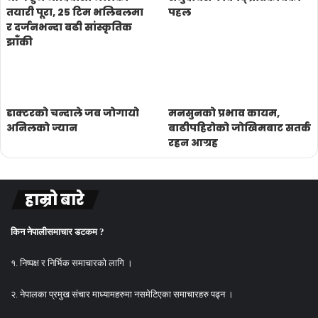
तयारी पूरा, २५ टिम भलिबलमा
पहल
र दर्जनभन्दा बढी सांस्कृतिक
झाँकी
डाक्टरको चन्दाले जब जोगायो
मनसुनको प्रभाव कायम,
अनिलको ज्यान
बाढीपहिरोको जोखिमबाट सतर्क
रहन आग्रह
हाम्रो बारे
किन नेपालीसमाचार डटकम ?
१. निष्पक्ष र निर्भिक समाचारको लागि ।
२. नेपालका प्रमुख संचार माध्यामहरुमा नसमेटिएका समाचारहरु पढ्न ।