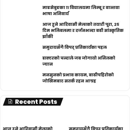
माङसेबुङका ११ विद्यालयमा लिम्बू र वान्तवा
भाषा अनिवार्य
आज हुने आदिवासी मेलाको तयारी पूरा, २५
टिम भलिबलमा र दर्जनभन्दा बढी सांस्कृतिक
झाँकी
समुदायसँगै विपद् प्रतिकार्यका पहल
डाक्टरको चन्दाले जब जोगायो अनिलको
ज्यान
मनसुनको प्रभाव कायम, बाढीपहिरोको
जोखिमबाट सतर्क रहन आग्रह
Recent Posts
आज हुने आदिवासी मेलाको
समुदायसँगै विपद् प्रतिकार्यका