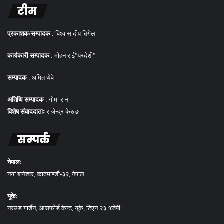
टीम
प्रकाशक/सम्पादक
: विश्वास दीप तिगेला
कार्यकारी सम्पादक
: मोहन राई”परदेशी”
सम्पादक
: अमित थेवे
अतिथि सम्पादक
: गोमा राना
विशेष संवाददाताः
राजेन्द्र केरुङ
सम्पर्क
नेपाल:
नयां बानेश्वर, काठमाण्डौ-३२, नेपाल
यूके:
नरउड गार्डेन, आसफोर्ड केन्ट, यूके, टिएन २३ १जेपी