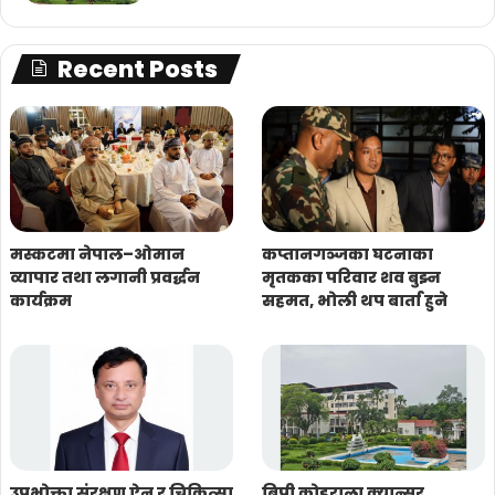
Recent Posts
मस्कटमा नेपाल–ओमान
कप्तानगञ्जका घटनाका
व्यापार तथा लगानी प्रवर्द्धन
मृतकका परिवार शव बुझ्न
कार्यक्रम
सहमत, भोली थप बार्ता हुने
उपभोक्ता संरक्षण ऐन र चिकित्सा
बिपी कोइराला क्यान्सर