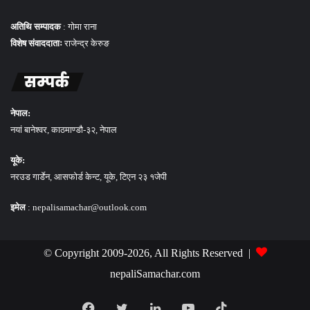
अतिथि सम्पादक
: गोमा राना
विशेष संवाददाताः
राजेन्द्र केरुङ
सम्पर्क
नेपाल:
नयां बानेश्वर, काठमाण्डौ-३२, नेपाल
यूके:
नरउड गार्डेन, आसफोर्ड केन्ट, यूके, टिएन २३ १जेपी
इमेल
: nepalisamachar@outlook.com
© Copyright 2009-2026, All Rights Reserved |
nepaliSamachar.com
Facebook
Twitter
LinkedIn
YouTube
TikTok