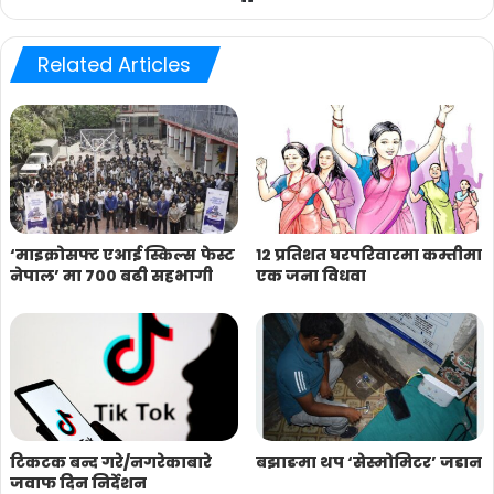
Related Articles
‘माइक्रोसफ्ट एआई स्किल्स फेस्ट
१२ प्रतिशत घरपरिवारमा कम्तीमा
नेपाल’ मा ७०० बढी सहभागी
एक जना विधवा
टिकटक बन्द गरे/नगरेकाबारे
बझाङमा थप ‘सेस्मोमिटर’ जडान
जवाफ दिन निर्देशन