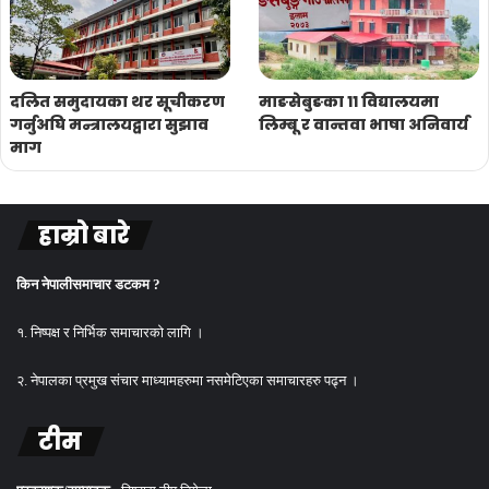
दलित समुदायका थर सूचीकरण
माङसेबुङका ११ विद्यालयमा
गर्नुअघि मन्त्रालयद्वारा सुझाव
लिम्बू र वान्तवा भाषा अनिवार्य
माग
हाम्रो बारे
किन नेपालीसमाचार डटकम ?
१. निष्पक्ष र निर्भिक समाचारको लागि ।
२. नेपालका प्रमुख संचार माध्यामहरुमा नसमेटिएका समाचारहरु पढ्न ।
टीम