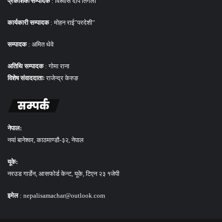
प्रकाशक/सम्पादक
: विश्वास दीप तिगेला
कार्यकारी सम्पादक
: मोहन राई”परदेशी”
सम्पादक
: अमित थेवे
अतिथि सम्पादक
: गोमा राना
विशेष संवाददाताः
राजेन्द्र केरुङ
सम्पर्क
नेपाल:
नयां बानेश्वर, काठमाण्डौ-३२, नेपाल
यूके:
नरउड गार्डेन, आसफोर्ड केन्ट, यूके, टिएन २३ १जेपी
इमेल
: nepalisamachar@outlook.com