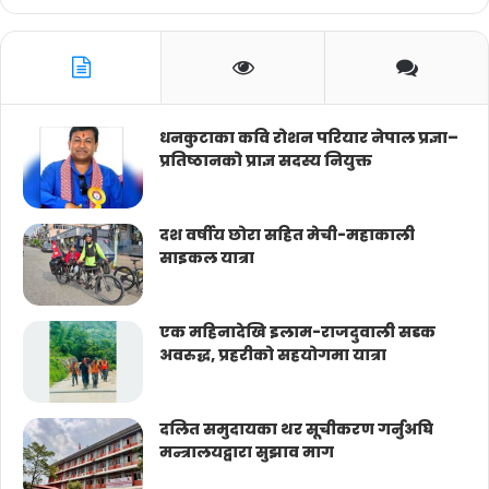
धनकुटाका कवि रोशन परियार नेपाल प्रज्ञा–
प्रतिष्ठानको प्राज्ञ सदस्य नियुक्त
दश वर्षीय छोरा सहित मेची-महाकाली
साइकल यात्रा
एक महिनादेखि इलाम-राजदुवाली सडक
अवरुद्ध, प्रहरीको सहयोगमा यात्रा
दलित समुदायका थर सूचीकरण गर्नुअघि
मन्त्रालयद्वारा सुझाव माग