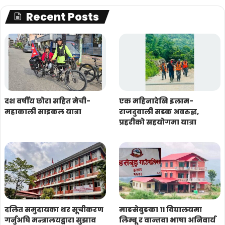
Recent Posts
दश वर्षीय छोरा सहित मेची-
एक महिनादेखि इलाम-
महाकाली साइकल यात्रा
राजदुवाली सडक अवरुद्ध,
प्रहरीको सहयोगमा यात्रा
दलित समुदायका थर सूचीकरण
माङसेबुङका ११ विद्यालयमा
गर्नुअघि मन्त्रालयद्वारा सुझाव
लिम्बू र वान्तवा भाषा अनिवार्य