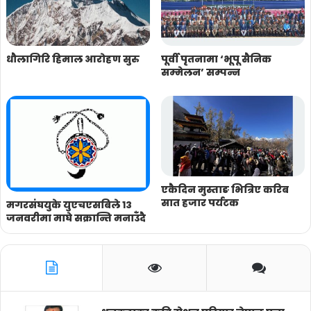
धौलागिरि हिमाल आरोहण सुरु
पूर्वी पृतनामा ‘भूपू सैनिक
सम्मेलन’ सम्पन्न
एकैदिन मुस्ताङ भित्रिए करिब
सात हजार पर्यटक
मगरसंघयुके युएचएसबिले १३
जनवरीमा माघे सक्रान्ति मनाउँदै