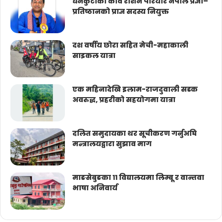
धनकुटाका कवि रोशन परियार नेपाल प्रज्ञा–
प्रतिष्ठानको प्राज्ञ सदस्य नियुक्त
दश वर्षीय छोरा सहित मेची-महाकाली
साइकल यात्रा
एक महिनादेखि इलाम-राजदुवाली सडक
अवरुद्ध, प्रहरीको सहयोगमा यात्रा
दलित समुदायका थर सूचीकरण गर्नुअघि
मन्त्रालयद्वारा सुझाव माग
माङसेबुङका ११ विद्यालयमा लिम्बू र वान्तवा
भाषा अनिवार्य