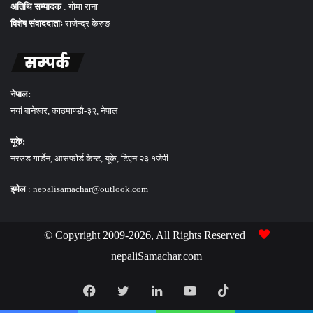
अतिथि सम्पादक
: गोमा राना
विशेष संवाददाताः
राजेन्द्र केरुङ
सम्पर्क
नेपाल:
नयां बानेश्वर, काठमाण्डौ-३२, नेपाल
यूके:
नरउड गार्डेन, आसफोर्ड केन्ट, यूके, टिएन २३ १जेपी
इमेल
: nepalisamachar@outlook.com
© Copyright 2009-2026, All Rights Reserved |
nepaliSamachar.com
Facebook
Twitter
LinkedIn
YouTube
TikTok