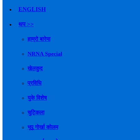
ENGLISH
थप >>
हाम्रो बारेमा
NRNA Special
खेलकुद
प्रविधि
युके विशेष
चुट्किला
भूपू गोर्खा कोलम