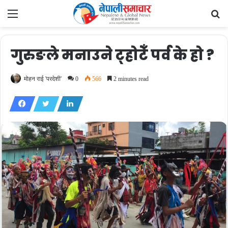
Menu
Se
fo
गुरुङले मनाउने ट्होटेँ पर्व के हो ?
मोहन राई 'परदेशी'
0
566
2 minutes read