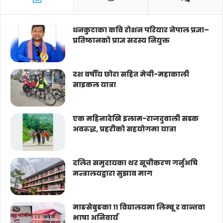
धनकुटाका कवि रोशन परियार नेपाल प्रज्ञा–
प्रतिष्ठानको प्राज्ञ सदस्य नियुक्त
दश वर्षीय छोरा सहित मेची-महाकाली
साइकल यात्रा
एक महिनादेखि इलाम-राजदुवाली सडक
अवरुद्ध, प्रहरीको सहयोगमा यात्रा
दलित समुदायका थर सूचीकरण गर्नुअघि
मन्त्रालयद्वारा सुझाव माग
माङसेबुङका ११ विद्यालयमा लिम्बू र वान्तवा
भाषा अनिवार्य