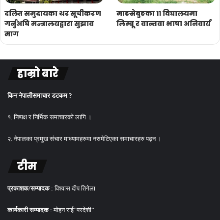
दलित समुदायका थर सूचीकरण
माङसेबुङका ११ विद्यालयमा
गर्नुअघि मन्त्रालयद्वारा सुझाव
लिम्बू र वान्तवा भाषा अनिवार्य
माग
हाम्रो बारे
किन नेपालीसमाचार डटकम ?
१. निष्पक्ष र निर्भिक समाचारको लागि ।
२. नेपालका प्रमुख संचार माध्यामहरुमा नसमेटिएका समाचारहरु पढ्न ।
टीम
प्रकाशक/सम्पादक
: विश्वास दीप तिगेला
कार्यकारी सम्पादक
: मोहन राई”परदेशी”