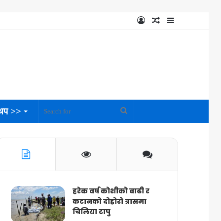
Log
Random
Sidebar
In
Article
थप >>
Search
for
हरेक वर्ष कोशीको बाढी र
कटानको दोहोरो त्रासमा
चिलिया टापु