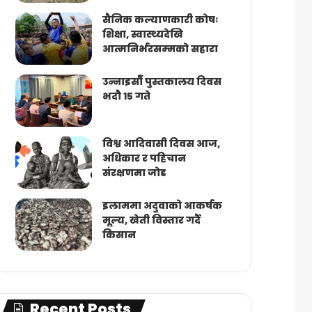
सैनिक कल्याणकारी कोषः
शिक्षा, स्वास्थ्यदेखि
आत्मनिर्भरसम्मको सहारा
उन्नाइसौँ पुस्तकालय दिवस
भदौ १५ गते
विश्व आदिवासी दिवस आज,
अधिकार र पहिचान
संरक्षणमा जोड
इलाममा अदुवाको आकर्षक
मूल्य, खेती विस्तार गर्दै
किसान
Recent Posts