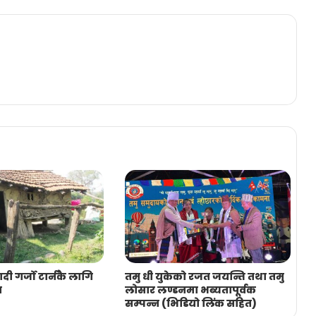
दी गर्जो टार्नकै लागि
तमु धी युकेको रजत जयन्ति तथा तमु
न
लोसार लण्डनमा भब्यतापूर्वक
सम्पन्न (भिडियो लिंक सहित)