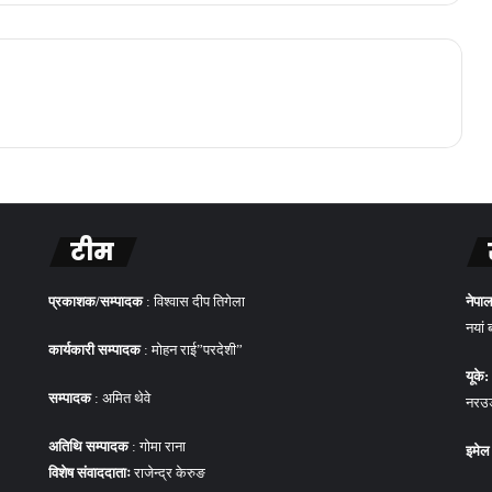
टीम
प्रकाशक/सम्पादक
: विश्वास दीप तिगेला
नेपाल
नयां 
कार्यकारी सम्पादक
: मोहन राई”परदेशी”
यूके:
सम्पादक
: अमित थेवे
नरउड 
अतिथि सम्पादक
: गोमा राना
इमेल
विशेष संवाददाताः
राजेन्द्र केरुङ