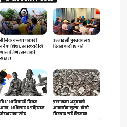
सैनिक कल्याणकारी
उन्नाइसौँ पुस्तकालय
कोषः शिक्षा, स्वास्थ्यदेखि
दिवस भदौ १५ गते
आत्मनिर्भरसम्मको
सहारा
विश्व आदिवासी दिवस
इलाममा अदुवाको
आज, अधिकार र पहिचान
आकर्षक मूल्य, खेती
संरक्षणमा जोड
विस्तार गर्दै किसान