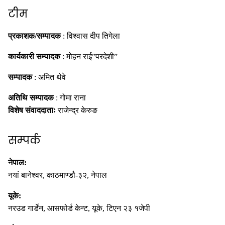
टीम
प्रकाशक/सम्पादक
: विश्वास दीप तिगेला
कार्यकारी सम्पादक
: मोहन राई”परदेशी”
सम्पादक
: अमित थेवे
अतिथि सम्पादक
: गोमा राना
विशेष संवाददाताः
राजेन्द्र केरुङ
सम्पर्क
नेपाल:
नयां बानेश्वर, काठमाण्डौ-३२, नेपाल
यूके:
नरउड गार्डेन, आसफोर्ड केन्ट, यूके, टिएन २३ १जेपी