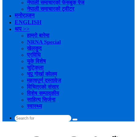
नेपाली समाचारको फेसबुक पेज
नेपाली समाचारको ट्वीटर
मनोरञ्जन
ENGLISH
थप >>
हाम्रो बारेमा
NRNA Special
खेलकुद
प्रविधि
युके विशेष
चुट्किला
भूपू गोर्खा कोलम
महत्वपूर्ण दस्तावेज
विचित्रको संसार
विशेष सम्पादकीय
साहित्य सिर्जना
स्वास्थ्य
Search
for