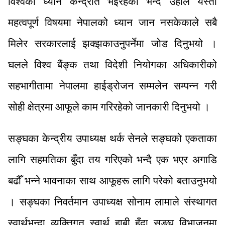
विश्वको ध्यान केन्द्रीत भइरहेको भन्दै उहाँले यस्ता
महत्वपूर्ण विषयमा नेपालको ध्यान जान नसकेकाले सबै
मिलेर सरकारलाई झक्झकाउनुपर्नेमा जोड दिनुभयो ।
घलले विश्व बैंङ्क तथा विदेशी नियोगका अधिकारीको
सहभागीतामा नेपालमा हाईड्रोजन सम्मलेन सम्पन्न गरी
सोही क्षेत्रमा आफूले काम गरिरहेको जानकारी दिनुभयो ।
सङ्घका केन्द्रीय उपाध्यक्ष थर्क सेनले सङ्घको एकताका
लागि सहमतिका बुँदा तय गरिएको भन्दै एक भएर अगाडि
बढौँ भन्ने भावनाका साथ आफूहरू लागि परेको बताउनुभयो
। सङ्घका निवर्तमान उपाध्यक्ष सोनाम लामाले संस्थागत
स्वार्थभन्दा व्यक्तिगत स्वार्थ हाबी हुँदा सङ्घ विभाजनमा