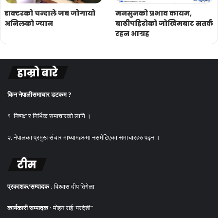
डाक्टरको चन्दाले जब जोगायो
मनसुनको प्रभाव कायम,
अनिलको ज्यान
बाढीपहिरोको जोखिमबाट सतर्क
रहन आग्रह
हाम्रो बारे
किन नेपालीसमाचार डटकम ?
१. निष्पक्ष र निर्भिक समाचारको लागि ।
२. नेपालका प्रमुख संचार माध्यामहरुमा नसमेटिएका समाचारहरु पढ्न ।
टीम
प्रकाशक/सम्पादक
: विश्वास दीप तिगेला
कार्यकारी सम्पादक
: मोहन राई”परदेशी”