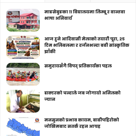
माङसेबुङका ११ विद्यालयमा लिम्बू र वान्तवा
भाषा अनिवार्य
आज हुने आदिवासी मेलाको तयारी पूरा, २५
टिम भलिबलमा र दर्जनभन्दा बढी सांस्कृतिक
झाँकी
समुदायसँगै विपद् प्रतिकार्यका पहल
डाक्टरको चन्दाले जब जोगायो अनिलको
ज्यान
मनसुनको प्रभाव कायम, बाढीपहिरोको
जोखिमबाट सतर्क रहन आग्रह