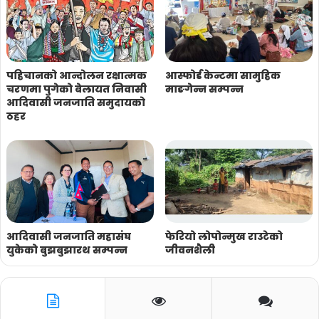
पहिचानको आन्दोलन रक्षात्मक
आस्फोर्ड केन्टमा सामुहिक
चरणमा पुगेको बेलायत निवासी
माङगेन्न सम्पन्न
आदिवासी जनजाति समुदायको
ठहर
आदिवासी जनजाति महासंघ
फेरियो लोपोन्मुख राउटेको
युकेको बुझबुझारथ सम्पन्न
जीवनशैली