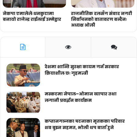
नेकपा एमालेले धनकुटामा
राजनीतिक दलसँग संवाद नगरी
बनायो राजेन्द्र राईलाई उम्मेद्वार
निर्वाचनको वातावरण बन्दैनः
अध्यक्ष ओली
देशमा शान्ति सुरक्षा कायम गर्न सरकार
क्रियाशील छः गृहमन्त्री
मस्कटमा नेपाल–ओमान व्यापार तथा
लगानी प्रवर्द्धन कार्यक्रम
कप्तानगञ्जका घटनाका मृतकका परिवार
शव बुझ्न सहमत, भोली थप बार्ता हुने