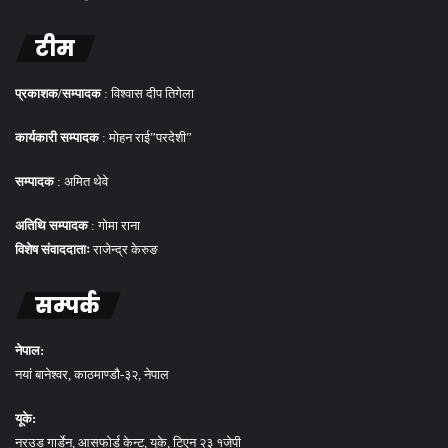
टीम
प्रकाशक/सम्पादक
: विश्वास दीप तिगेला
कार्यकारी सम्पादक
: मोहन राई”परदेशी”
सम्पादक
: अमित थेवे
अतिथि सम्पादक
: गोमा राना
विशेष संवाददाताः
राजेन्द्र केरुङ
सम्पर्क
नेपाल:
नयां बानेश्वर, काठमाण्डौ-३२, नेपाल
यूके:
नरउड गार्डेन, आसफोर्ड केन्ट, यूके, टिएन २३ १जेपी