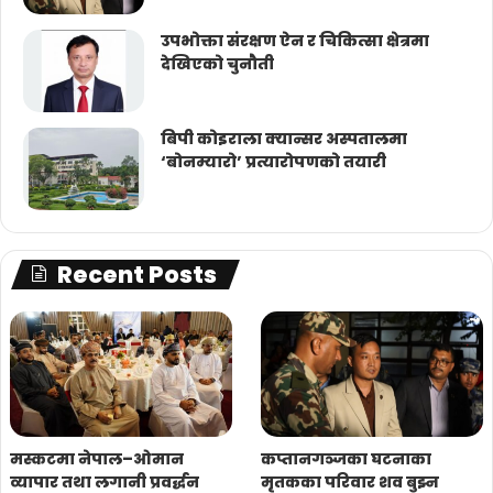
उपभोक्ता संरक्षण ऐन र चिकित्सा क्षेत्रमा
देखिएको चुनौती
बिपी कोइराला क्यान्सर अस्पतालमा
‘बोनम्यारो’ प्रत्यारोपणको तयारी
Recent Posts
मस्कटमा नेपाल–ओमान
कप्तानगञ्जका घटनाका
व्यापार तथा लगानी प्रवर्द्धन
मृतकका परिवार शव बुझ्न