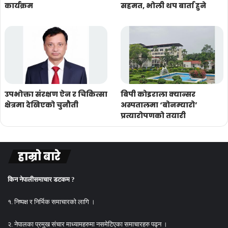
कार्यक्रम
सहमत, भोली थप बार्ता हुने
उपभोक्ता संरक्षण ऐन र चिकित्सा
बिपी कोइराला क्यान्सर
क्षेत्रमा देखिएको चुनौती
अस्पतालमा ‘बोनम्यारो’
प्रत्यारोपणको तयारी
हाम्रो बारे
किन नेपालीसमाचार डटकम ?
१. निष्पक्ष र निर्भिक समाचारको लागि ।
२. नेपालका प्रमुख संचार माध्यामहरुमा नसमेटिएका समाचारहरु पढ्न ।