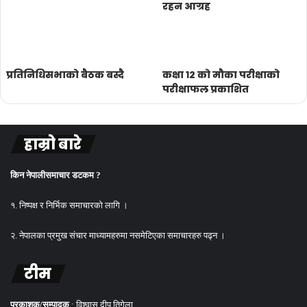
रहन आग्रह
प्रतिनिधिसभाको बैठक बस्दै
कक्षा १२ को मौका परीक्षाको
परीक्षाफल प्रकाशित
हाम्रो बारे
किन नेपालीसमाचार डटकम ?
१. निष्पक्ष र निर्भिक समाचारको लागि ।
२. नेपालका प्रमुख संचार माध्यामहरुमा नसमेटिएका समाचारहरु पढ्न ।
टीम
प्रकाशक/सम्पादक
: विश्वास दीप तिगेला