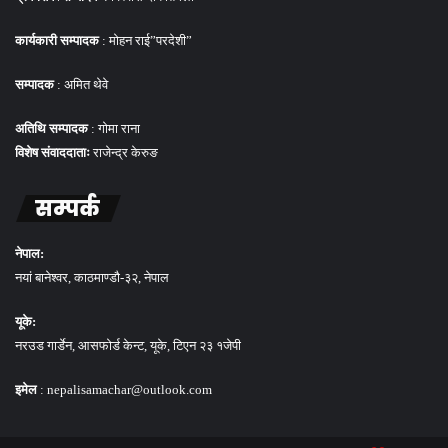
कार्यकारी सम्पादक
: मोहन राई”परदेशी”
सम्पादक
: अमित थेवे
अतिथि सम्पादक
: गोमा राना
विशेष संवाददाताः
राजेन्द्र केरुङ
सम्पर्क
नेपाल:
नयां बानेश्वर, काठमाण्डौ-३२, नेपाल
यूके:
नरउड गार्डेन, आसफोर्ड केन्ट, यूके, टिएन २३ १जेपी
इमेल
: nepalisamachar@outlook.com