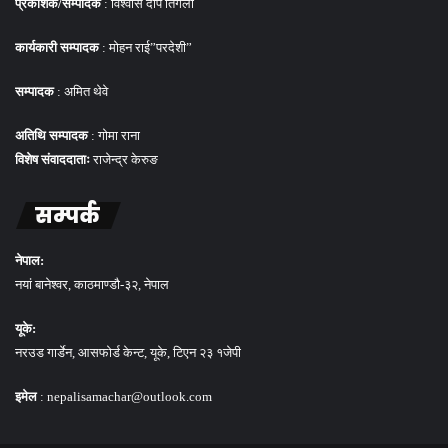
प्रकाशक/सम्पादक
: विश्वास दीप तिगेला
कार्यकारी सम्पादक
: मोहन राई”परदेशी”
सम्पादक
: अमित थेवे
अतिथि सम्पादक
: गोमा राना
विशेष संवाददाताः
राजेन्द्र केरुङ
सम्पर्क
नेपाल:
नयां बानेश्वर, काठमाण्डौ-३२, नेपाल
यूके:
नरउड गार्डेन, आसफोर्ड केन्ट, यूके, टिएन २३ १जेपी
इमेल
: nepalisamachar@outlook.com