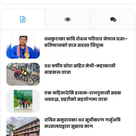
धनकुटाका कवि रोशन परियार नेपाल प्रज्ञा–
प्रतिष्ठानको प्राज्ञ सदस्य नियुक्त
दश वर्षीय छोरा सहित मेची-महाकाली
साइकल यात्रा
एक महिनादेखि इलाम-राजदुवाली सडक
अवरुद्ध, प्रहरीको सहयोगमा यात्रा
दलित समुदायका थर सूचीकरण गर्नुअघि
मन्त्रालयद्वारा सुझाव माग