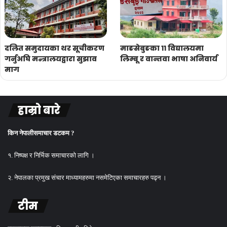
दलित समुदायका थर सूचीकरण
माङसेबुङका ११ विद्यालयमा
गर्नुअघि मन्त्रालयद्वारा सुझाव
लिम्बू र वान्तवा भाषा अनिवार्य
माग
हाम्रो बारे
किन नेपालीसमाचार डटकम ?
१. निष्पक्ष र निर्भिक समाचारको लागि ।
२. नेपालका प्रमुख संचार माध्यामहरुमा नसमेटिएका समाचारहरु पढ्न ।
टीम