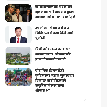
कप्तानगञ्जका घटनाका
मृतकका परिवार शव बुझ्न
सहमत, भोली थप बार्ता हुने
उपभोक्ता संरक्षण ऐन र
चिकित्सा क्षेत्रमा देखिएको
चुनौती
बिपी कोइराला क्यान्सर
अस्पतालमा ‘बोनम्यारो’
प्रत्यारोपणको तयारी
ब्रोड पिक हिमपहिरो
दुर्घटनामा ज्यान गुमाएका
हिमाल आरोहीहरूको
स्मृतिमा बेलायतमा
शोकसभा