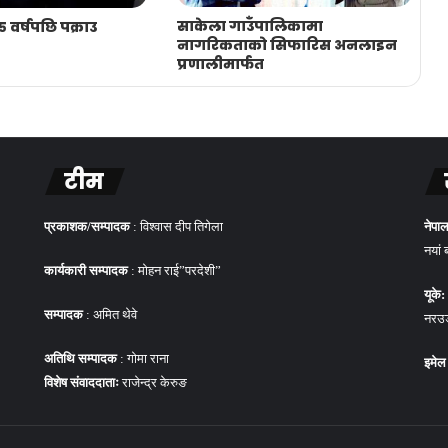
साकेला गाउँपालिकामा
 वर्षपछि पक्राउ
नागरिकताको सिफारिस अनलाइन
प्रणालीमार्फत
टीम
प्रकाशक/सम्पादक
: विश्वास दीप तिगेला
नेपाल
नयां 
कार्यकारी सम्पादक
: मोहन राई”परदेशी”
यूके:
सम्पादक
: अमित थेवे
नरउड 
अतिथि सम्पादक
: गोमा राना
इमेल
विशेष संवाददाताः
राजेन्द्र केरुङ