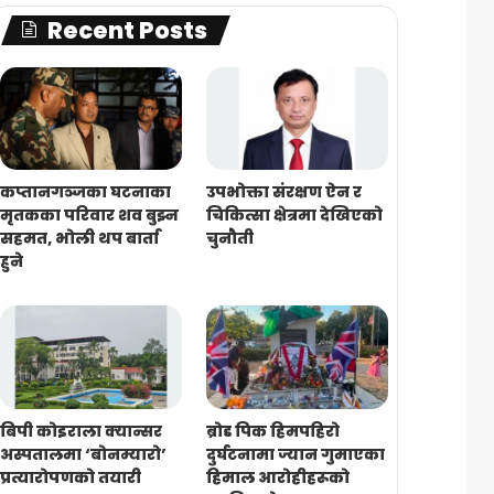
Recent Posts
कप्तानगञ्जका घटनाका
उपभोक्ता संरक्षण ऐन र
मृतकका परिवार शव बुझ्न
चिकित्सा क्षेत्रमा देखिएको
सहमत, भोली थप बार्ता
चुनौती
हुने
बिपी कोइराला क्यान्सर
ब्रोड पिक हिमपहिरो
अस्पतालमा ‘बोनम्यारो’
दुर्घटनामा ज्यान गुमाएका
प्रत्यारोपणको तयारी
हिमाल आरोहीहरूको