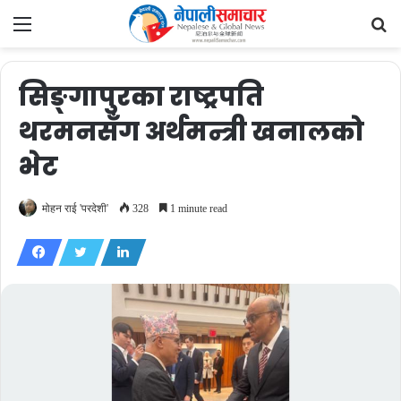
Menu
Se
fo
सिङ्गापुरका राष्ट्रपति
थरमनसँग अर्थमन्त्री खनालको
भेट
मोहन राई 'परदेशी'
328
1 minute read