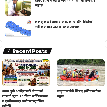
डाक्टरको चन्दाले जब जोगायो अनिलको
ज्यान
मनसुनको प्रभाव कायम, बाढीपहिरोको
जोखिमबाट सतर्क रहन आग्रह
Recent Posts
आज हुने आदिवासी मेलाको
समुदायसँगै विपद् प्रतिकार्यका
तयारी पूरा, २५ टिम भलिबलमा
पहल
र दर्जनभन्दा बढी सांस्कृतिक
झाँकी