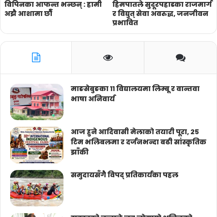
विपिनका आफन्त भन्छन् : हामी
हिमपातले सुदूरपहाडका राजमार्ग
अझै आशामा छौँ
र विद्युत् सेवा अवरुद्ध, जनजीवन
प्रभावित
माङसेबुङका ११ विद्यालयमा लिम्बू र वान्तवा
भाषा अनिवार्य
आज हुने आदिवासी मेलाको तयारी पूरा, २५
टिम भलिबलमा र दर्जनभन्दा बढी सांस्कृतिक
झाँकी
समुदायसँगै विपद् प्रतिकार्यका पहल