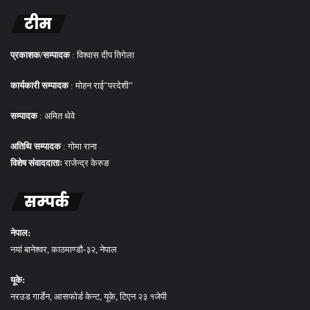
टीम
प्रकाशक/सम्पादक
: विश्वास दीप तिगेला
कार्यकारी सम्पादक
: मोहन राई”परदेशी”
सम्पादक
: अमित थेवे
अतिथि सम्पादक
: गोमा राना
विशेष संवाददाताः
राजेन्द्र केरुङ
सम्पर्क
नेपाल:
नयां बानेश्वर, काठमाण्डौ-३२, नेपाल
यूके:
नरउड गार्डेन, आसफोर्ड केन्ट, यूके, टिएन २३ १जेपी