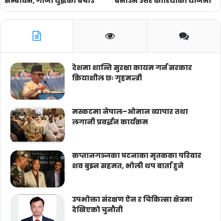
सम्बोधन, गाजा युद्धको बचाउ
बनाउने उत्तर कोरियाको योजना
देशमा शान्ति सुरक्षा कायम गर्न सरकार
क्रियाशील छः गृहमन्त्री
मस्कटमा नेपाल–ओमान व्यापार तथा
लगानी प्रवर्द्धन कार्यक्रम
कप्तानगञ्जका घटनाका मृतकका परिवार
शव बुझ्न सहमत, भोली थप बार्ता हुने
उपभोक्ता संरक्षण ऐन र चिकित्सा क्षेत्रमा
देखिएको चुनौती