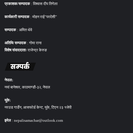
प्रकाशक/सम्पादक
: विश्वास दीप तिगेला
कार्यकारी सम्पादक
: मोहन राई”परदेशी”
सम्पादक
: अमित थेवे
अतिथि सम्पादक
: गोमा राना
विशेष संवाददाताः
राजेन्द्र केरुङ
सम्पर्क
नेपाल:
नयां बानेश्वर, काठमाण्डौ-३२, नेपाल
यूके:
नरउड गार्डेन, आसफोर्ड केन्ट, यूके, टिएन २३ १जेपी
इमेल
: nepalisamachar@outlook.com