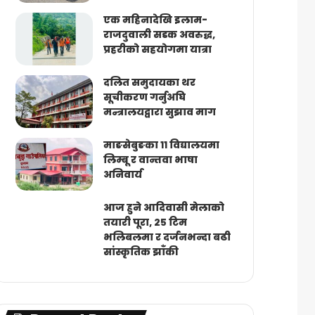
एक महिनादेखि इलाम-
राजदुवाली सडक अवरुद्ध,
प्रहरीको सहयोगमा यात्रा
दलित समुदायका थर
सूचीकरण गर्नुअघि
मन्त्रालयद्वारा सुझाव माग
माङसेबुङका ११ विद्यालयमा
लिम्बू र वान्तवा भाषा
अनिवार्य
आज हुने आदिवासी मेलाको
तयारी पूरा, २५ टिम
भलिबलमा र दर्जनभन्दा बढी
सांस्कृतिक झाँकी