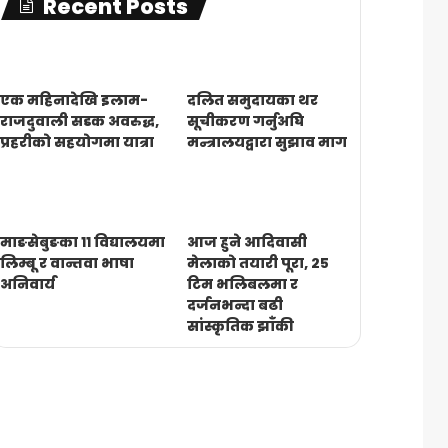
Recent Posts
एक महिनादेखि इलाम-
दलित समुदायका थर
राजदुवाली सडक अवरुद्ध,
सूचीकरण गर्नुअघि
प्रहरीको सहयोगमा यात्रा
मन्त्रालयद्वारा सुझाव माग
माङसेबुङका ११ विद्यालयमा
आज हुने आदिवासी
लिम्बू र वान्तवा भाषा
मेलाको तयारी पूरा, २५
अनिवार्य
टिम भलिबलमा र
दर्जनभन्दा बढी
सांस्कृतिक झाँकी