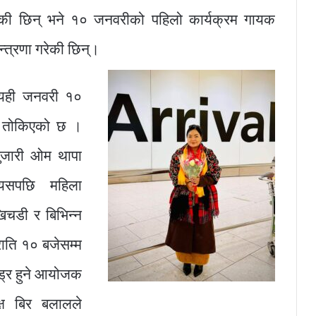
भएकी छिन् भने १० जनवरीको पहिलो कार्यक्रम गायक
न्त्रणा गरेकी छिन्।
ा यही जनवरी १०
ि तोकिएको छ ।
पुजारी ओम थापा
यसपछि महिला
िचडी र बिभिन्न
ाति १० बजेसम्म
 ड्र हुने आयोजक
्ष बिर बलालले