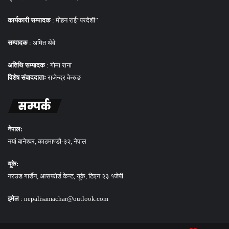
कार्यकारी सम्पादक
: मोहन राई”परदेशी”
सम्पादक
: अमित थेवे
अतिथि सम्पादक
: गोमा राना
विशेष संवाददाताः
राजेन्द्र केरुङ
सम्पर्क
नेपाल:
नयां बानेश्वर, काठमाण्डौ-३२, नेपाल
यूके:
नरउड गार्डेन, आसफोर्ड केन्ट, यूके, टिएन २३ १जेपी
इमेल
: nepalisamachar@outlook.com