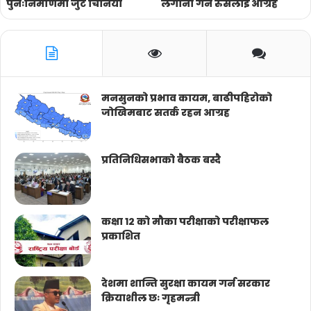
पुनःनिर्माणमा जुटे चिनियाँ
लगानी गर्न रुसलाई आग्रह
मनसुनको प्रभाव कायम, बाढीपहिरोको
जोखिमबाट सतर्क रहन आग्रह
प्रतिनिधिसभाको बैठक बस्दै
कक्षा १२ को मौका परीक्षाको परीक्षाफल
प्रकाशित
देशमा शान्ति सुरक्षा कायम गर्न सरकार
क्रियाशील छः गृहमन्त्री