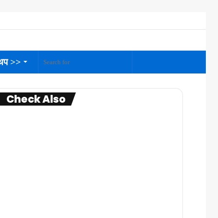
Log
Random
Sidebar
In
Article
थप >>
Search
for
Check Also
Close