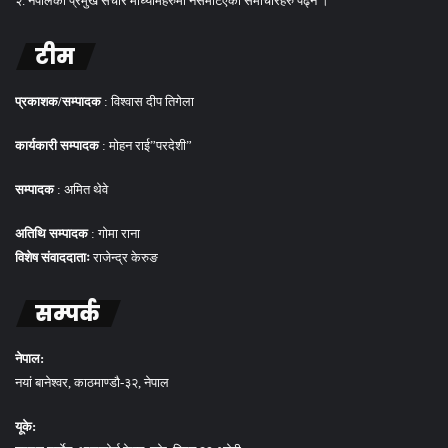
२. नेपालका प्रमुख संचार माध्यामहरुमा नसमेटिएका समाचारहरु पढ्न ।
टीम
प्रकाशक/सम्पादक
: विश्वास दीप तिगेला
कार्यकारी सम्पादक
: मोहन राई”परदेशी”
सम्पादक
: अमित थेवे
अतिथि सम्पादक
: गोमा राना
विशेष संवाददाताः
राजेन्द्र केरुङ
सम्पर्क
नेपाल:
नयां बानेश्वर, काठमाण्डौ-३२, नेपाल
यूके: