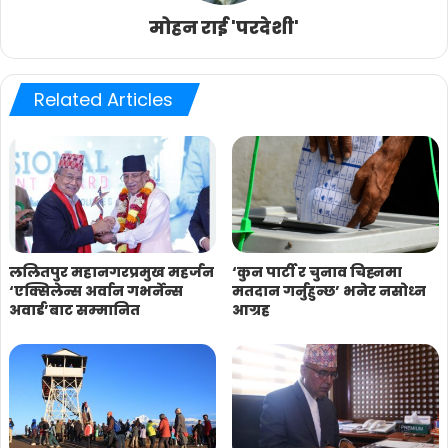
मोहन राई 'परदेशी'
Related Articles
ललितपुर महानगरप्रमुख महर्जन
‘कुन पार्टी र चुनाव चिह्नमा
‘एक्सिलेन्स अर्वान गभर्नेन्स
मतदान गर्नुहुन्छ’ भनेर नसोध्न
अवार्ड’बाट सम्मानित
आग्रह