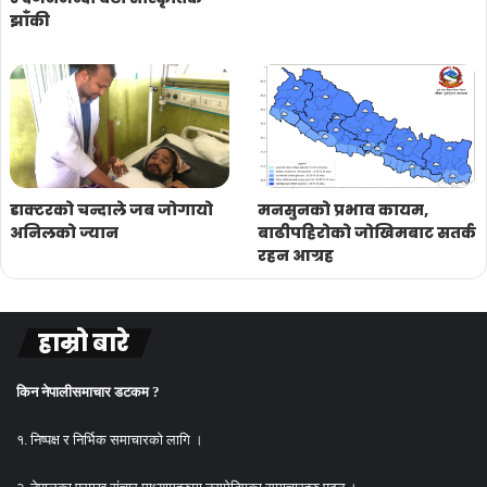
झाँकी
डाक्टरको चन्दाले जब जोगायो
मनसुनको प्रभाव कायम,
अनिलको ज्यान
बाढीपहिरोको जोखिमबाट सतर्क
रहन आग्रह
हाम्रो बारे
किन नेपालीसमाचार डटकम ?
१. निष्पक्ष र निर्भिक समाचारको लागि ।