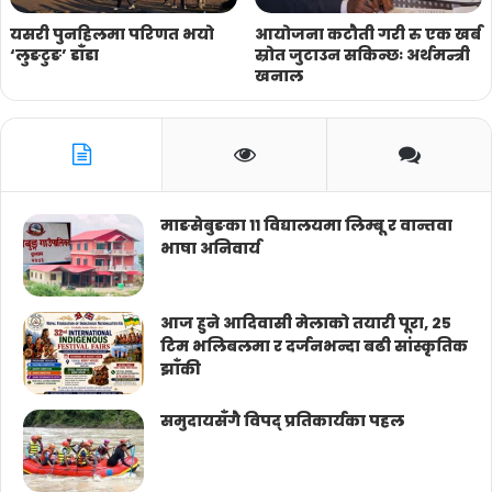
यसरी पुनहिलमा परिणत भयो
आयोजना कटौती गरी रु एक खर्ब
‘लुङटुङ’ डाँडा
स्रोत जुटाउन सकिन्छः अर्थमन्त्री
खनाल
माङसेबुङका ११ विद्यालयमा लिम्बू र वान्तवा
भाषा अनिवार्य
आज हुने आदिवासी मेलाको तयारी पूरा, २५
टिम भलिबलमा र दर्जनभन्दा बढी सांस्कृतिक
झाँकी
समुदायसँगै विपद् प्रतिकार्यका पहल