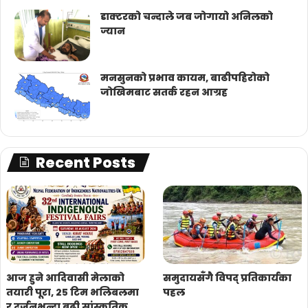
डाक्टरको चन्दाले जब जोगायो अनिलको
ज्यान
मनसुनको प्रभाव कायम, बाढीपहिरोको
जोखिमबाट सतर्क रहन आग्रह
Recent Posts
आज हुने आदिवासी मेलाको
समुदायसँगै विपद् प्रतिकार्यका
तयारी पूरा, २५ टिम भलिबलमा
पहल
र दर्जनभन्दा बढी सांस्कृतिक