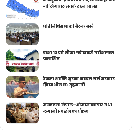
मनसुनको प्रभाव कायम, बाढीपहिरोको
जोखिमबाट सतर्क रहन आग्रह
प्रतिनिधिसभाको बैठक बस्दै
कक्षा १२ को मौका परीक्षाको परीक्षाफल
प्रकाशित
देशमा शान्ति सुरक्षा कायम गर्न सरकार
क्रियाशील छः गृहमन्त्री
मस्कटमा नेपाल–ओमान व्यापार तथा
लगानी प्रवर्द्धन कार्यक्रम