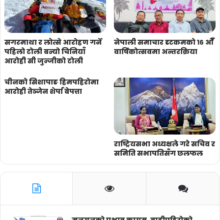
सगरमाथा र लोत्से आरोहण गर्ने
नेपाली समाचार डटकमकाे १६ ओैँ
पहिलो टोली बन्यो चिनियाँ
वार्षिकाेत्सवमा अन्तरक्रिया
आरोही सी जुन्जीको टोली
चीनको सिशापाङ हिमपहिरोमा
आरोही तेञ्जेन शेर्पा बेपत्ता
राष्ट्रियसभा अध्यक्षले गरे सचिव र
समिति सभापतिसँग छलफल