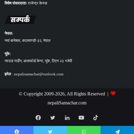
विशेष संवाददाताः
राजेन्द्र केरुङ
सम्पर्क
नेपाल:
नयां बानेश्वर, काठमाण्डौ-३२, नेपाल
यूके:
नरउड गार्डेन, आसफोर्ड केन्ट, यूके, टिएन २३ १जेपी
इमेल
: nepalisamachar@outlook.com
© Copyright 2009-2026, All Rights Reserved |
nepaliSamachar.com
Facebook
Twitter
LinkedIn
YouTube
TikTok