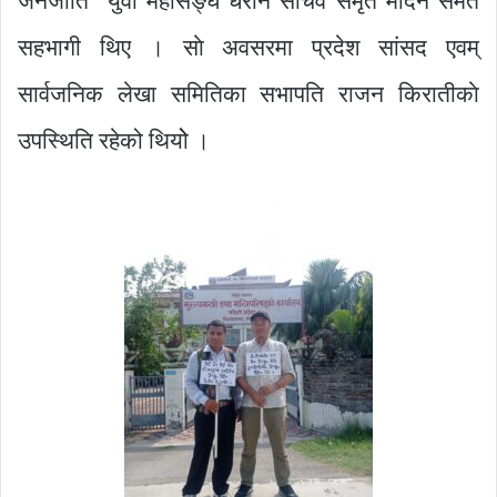
जनजाति युवा महासङ्घ धरान सचिव समृत मादेन समेत
सहभागी थिए । साे अवसरमा प्रदेश सांसद एवम्
सार्वजनिक लेखा समितिका सभापति राजन किरातीकाे
उपस्थिति रहेको थियोे ।