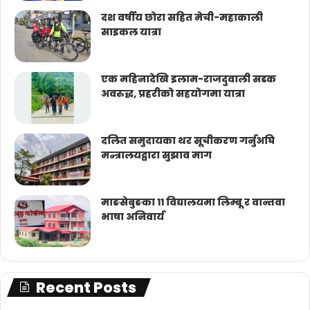
दश वर्षीय छोरा सहित मेची-महाकाली
साइकल यात्रा
एक महिनादेखि इलाम-राजदुवाली सडक
अवरुद्ध, प्रहरीको सहयोगमा यात्रा
दलित समुदायका थर सूचीकरण गर्नुअघि
मन्त्रालयद्वारा सुझाव माग
माङसेबुङका ११ विद्यालयमा लिम्बू र वान्तवा
भाषा अनिवार्य
Recent Posts