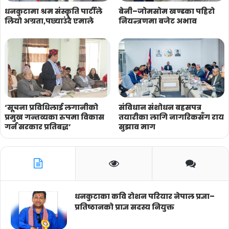
धनकुटामा श्रम संस्कृति पार्टीले
बेनी–जोमसोम खण्डका पहिरो
लियो अग्रता,पछ्याउंदै एमाले
नियन्त्रणमा बजेट अभाव
‘सूचना प्रविधिलाई लगानीको
संविधान संशोधन बहसपत्र
प्रमुख गन्तव्यका रुपमा विकास
तयारीका लागि नागरिकसँग राय
गर्न सरकार प्रतिबद्ध’
सुझाव माग
धनकुटाका कवि रोशन परियार नेपाल प्रज्ञा–
प्रतिष्ठानको प्राज्ञ सदस्य नियुक्त