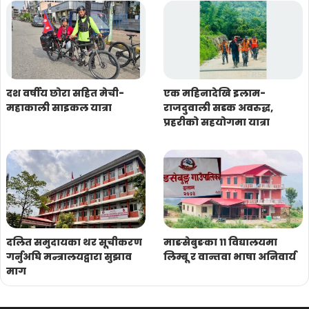
दश वर्षीय छोरा सहित मेची-
एक महिनादेखि इलाम-
महाकाली साइकल यात्रा
राजदुवाली सडक अवरुद्ध,
प्रहरीको सहयोगमा यात्रा
दलित समुदायका थर सूचीकरण
माङसेबुङका ११ विद्यालयमा
गर्नुअघि मन्त्रालयद्वारा सुझाव
लिम्बू र वान्तवा भाषा अनिवार्य
माग