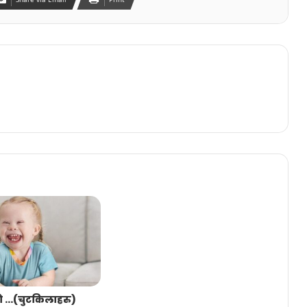
ो …(चुटकिलाहरु)