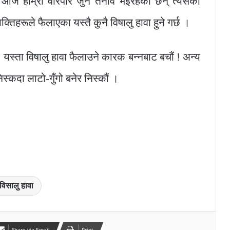
 आज हाम्रा वरिपरि जुन तनाव भइरहेका छन् त्यसको
्तिहरूले फैलाएका यस्तै कुनै विषालु हावा हुने गर्छ ।
 यस्ता विषालु हावा फैलाउने कारक बन्नबाट बचौं ! अन्य
स्कदा लाटो-गुँगो बनेर निस्कौं ।
विसालु हावा
Share via Email
Print