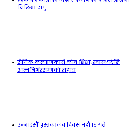
चिलिया टापु
सैनिक कल्याणकारी कोषः शिक्षा, स्वास्थ्यदेखि
आत्मनिर्भरसम्मको सहारा
उन्नाइसौँ पुस्तकालय दिवस भदौ १५ गते