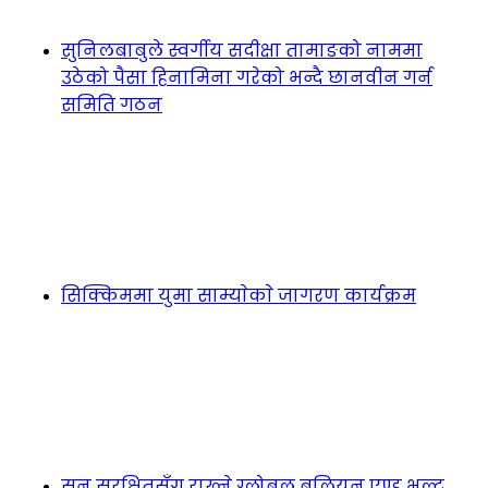
सुनिलबाबुले स्वर्गीय सदीक्षा तामाङको नाममा
उठेको पैसा हिनामिना गरेको भन्दै छानवीन गर्न
समिति गठन
सिक्किममा युमा साम्याेकाे जागरण कार्यक्रम
सुन सुरक्षितसँग राख्ने ग्लोबल बुलियन एण्ड भल्ट