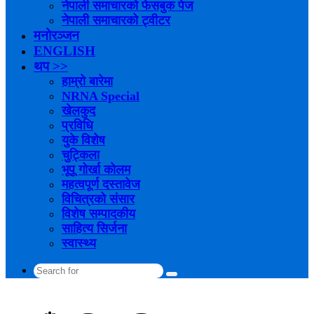
नेपाली समाचारको फेसबुक पेज
नेपाली समाचारको ट्वीटर
मनोरञ्जन
ENGLISH
थप >>
हाम्रो बारेमा
NRNA Special
खेलकुद
प्रविधि
युके विशेष
चुट्किला
भूपू गोर्खा कोलम
महत्वपूर्ण दस्तावेज
विचित्रको संसार
विशेष सम्पादकीय
साहित्य सिर्जना
स्वास्थ्य
Search
for