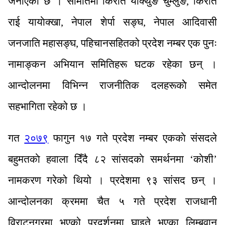
जनाएको छ । समितिमा किरात याक्थुङ चुम्लुङ, किरात
राई यायाेक्खा, नेपाल शेर्पा सङ्घ, नेपाल आदिवासी
जनजाति महासङ्घ, पहिचानसहितको प्रदेश नम्बर एक पुनः
नामाङ्कन अभियान समितिहरू घटक रहेका छन् ।
आन्दोलनमा विभिन्न राजनीतिक दलहरूकाेे समेत
सहभागिता रहेको छ ।
गत
२०७९
फागुन १७ गते प्रदेश नम्बर एककाे संसदले
बहुमतकाे हवाला दिँदै ८२ सांसदकाे समर्थनमा ‘काेशी’
नामकरण गरेको थियो । प्रदेशमा ९३ सांसद छन् ।
आन्दोलनका क्रममा चैत ५ गते प्रदेश राजधानी
विराटनगरमा भएको प्रदर्शनमा घाइते भएका लिम्बुवान