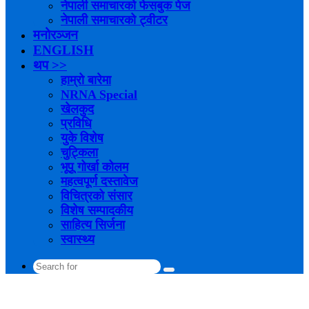
नेपाली समाचारको फेसबुक पेज
नेपाली समाचारको ट्वीटर
मनोरञ्जन
ENGLISH
थप >>
हाम्रो बारेमा
NRNA Special
खेलकुद
प्रविधि
युके विशेष
चुट्किला
भूपू गोर्खा कोलम
महत्वपूर्ण दस्तावेज
विचित्रको संसार
विशेष सम्पादकीय
साहित्य सिर्जना
स्वास्थ्य
Search
for