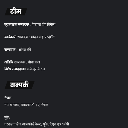
टीम
प्रकाशक/सम्पादक
: विश्वास दीप तिगेला
कार्यकारी सम्पादक
: मोहन राई”परदेशी”
सम्पादक
: अमित थेवे
अतिथि सम्पादक
: गोमा राना
विशेष संवाददाताः
राजेन्द्र केरुङ
सम्पर्क
नेपाल:
नयां बानेश्वर, काठमाण्डौ-३२, नेपाल
यूके:
नरउड गार्डेन, आसफोर्ड केन्ट, यूके, टिएन २३ १जेपी