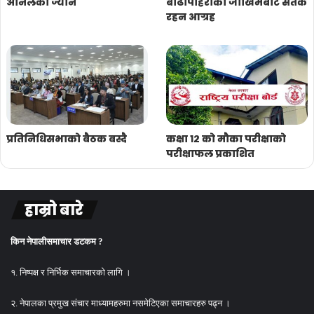
अनिलको ज्यान
बाढीपहिरोको जोखिमबाट सतर्क
रहन आग्रह
प्रतिनिधिसभाको बैठक बस्दै
कक्षा १२ को मौका परीक्षाको
परीक्षाफल प्रकाशित
हाम्रो बारे
किन नेपालीसमाचार डटकम ?
१. निष्पक्ष र निर्भिक समाचारको लागि ।
२. नेपालका प्रमुख संचार माध्यामहरुमा नसमेटिएका समाचारहरु पढ्न ।