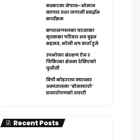
मस्कटमा नेपाल–ओमान
व्यापार तथा लगानी प्रवर्द्धन
कार्यक्रम
कप्तानगञ्जका घटनाका
मृतकका परिवार शव बुझ्न
सहमत, भोली थप बार्ता हुने
उपभोक्ता संरक्षण ऐन र
चिकित्सा क्षेत्रमा देखिएको
चुनौती
बिपी कोइराला क्यान्सर
अस्पतालमा ‘बोनम्यारो’
प्रत्यारोपणको तयारी
Recent Posts