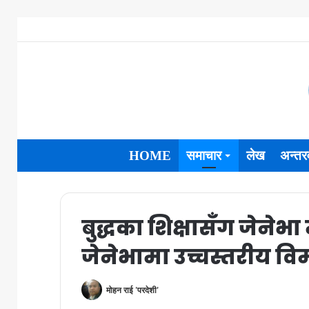
HOME
समाचार
लेख
अन्तरव
बुद्धका शिक्षासँग जेनेभ
जेनेभामा उच्चस्तरीय विम
मोहन राई 'परदेशी'