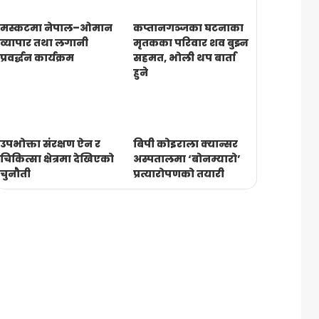
मस्कटमा नेपाल–ओमान
कप्तानगञ्जका घटनाका
व्यापार तथा लगानी
मृतकका परिवार शव बुझ्न
प्रवर्द्धन कार्यक्रम
सहमत, भोली थप बार्ता
हुने
उपभोक्ता संरक्षण ऐन र
बिपी कोइराला क्यान्सर
चिकित्सा क्षेत्रमा देखिएको
अस्पतालमा ‘बोनम्यारो’
चुनौती
प्रत्यारोपणको तयारी