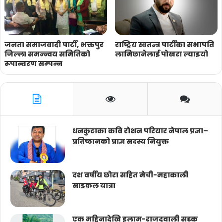
जनता समाजवादी पार्टी, भक्तपुर
राष्ट्रिय स्वतन्त्र पार्टीका सभापति
जिल्ला समन्न्वय समितिको
लामिछानेलाई पोखरा ल्याइयो
रूपान्तरण सम्पन्न
धनकुटाका कवि रोशन परियार नेपाल प्रज्ञा–
प्रतिष्ठानको प्राज्ञ सदस्य नियुक्त
दश वर्षीय छोरा सहित मेची-महाकाली
साइकल यात्रा
एक महिनादेखि इलाम-राजदुवाली सडक