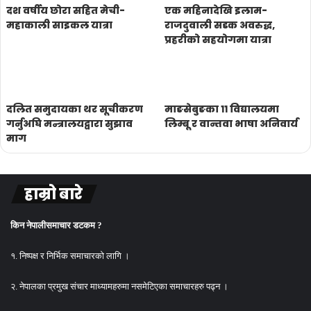
दश वर्षीय छोरा सहित मेची-
एक महिनादेखि इलाम-
महाकाली साइकल यात्रा
राजदुवाली सडक अवरुद्ध,
प्रहरीको सहयोगमा यात्रा
दलित समुदायका थर सूचीकरण
माङसेबुङका ११ विद्यालयमा
गर्नुअघि मन्त्रालयद्वारा सुझाव
लिम्बू र वान्तवा भाषा अनिवार्य
माग
हाम्रो बारे
किन नेपालीसमाचार डटकम ?
१. निष्पक्ष र निर्भिक समाचारको लागि ।
२. नेपालका प्रमुख संचार माध्यामहरुमा नसमेटिएका समाचारहरु पढ्न ।