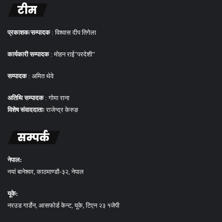
टीम
प्रकाशक/सम्पादक
: विश्वास दीप तिगेला
कार्यकारी सम्पादक
: मोहन राई”परदेशी”
सम्पादक
: अमित थेवे
अतिथि सम्पादक
: गोमा राना
विशेष संवाददाताः
राजेन्द्र केरुङ
सम्पर्क
नेपाल:
नयां बानेश्वर, काठमाण्डौ-३२, नेपाल
यूके:
नरउड गार्डेन, आसफोर्ड केन्ट, यूके, टिएन २३ १जेपी