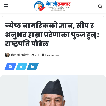
Menu
Se
fo
ज्येष्ठ नागरिकको ज्ञान, सीप र
अनुभव हाम्रा प्ररेणाका पुञ्ज हुन् :
राष्ट्रपति पौडेल
मोहन राई 'परदेशी'
211
1 minute read