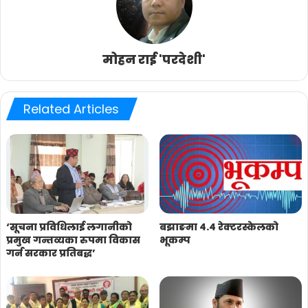
मोहन राई 'परदेशी'
Related Articles
‘सूचना प्रविधिलाई लगानीको
बझाङमा ४.४ रेक्टरस्केलको
प्रमुख गन्तव्यका रुपमा विकास
भूकम्प
गर्न सरकार प्रतिबद्ध’